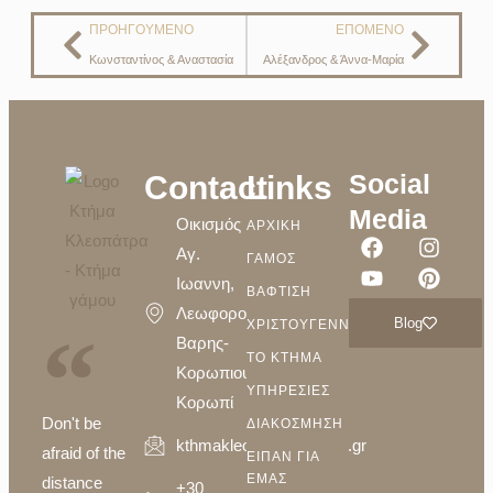
ΠΡΟΗΓΟΎΜΕΝΟ
ΕΠΌΜΕΝΟ
Κωνσταντίνος & Αναστασία
Αλέξανδρος & Άννα-Μαρία
Social
Contact
Links
Media
Οικισμός
ΑΡΧΙΚΗ
Αγ.
ΓΑΜΟΣ
Ιωαννη,
ΒΑΦΤΙΣΗ
Λεωφορος
Blog
ΧΡΙΣΤΟΥΓΕΝΝΑ
Βαρης-
ΤΟ ΚΤΗΜΑ
Κορωπιου,
ΥΠΗΡΕΣΙΕΣ
Κορωπί
Don't be
ΔΙΑΚΟΣΜΗΣΗ
kthmakleopatra@yahoo.gr
afraid of the
ΕΙΠΑΝ ΓΙΑ
ΕΜΑΣ
distance
+30