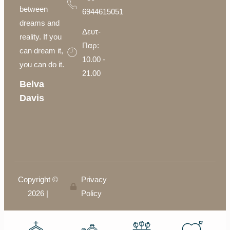
between
6944615051
dreams and
Δευτ-
reality. If you
Παρ:
can dream it,
10.00 -
you can do it.
21.00
Belva
Davis
Copyright ©
Privacy
2026 |
Policy