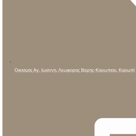
Οικισμός Αγ. Ιωαννη, Λεωφορος Βαρης-Κορωπιου, Κορωπί