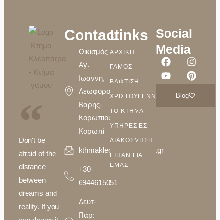
Social
Contact
Links
Media
Οικισμός
ΑΡΧΙΚΗ
Αγ.
ΓΑΜΟΣ
Ιωαννη,
ΒΑΦΤΙΣΗ
Λεωφορος
Blog
ΧΡΙΣΤΟΥΓΕΝΝΑ
Βαρης-
ΤΟ ΚΤΗΜΑ
Κορωπιου,
ΥΠΗΡΕΣΙΕΣ
Κορωπί
Don't be
ΔΙΑΚΟΣΜΗΣΗ
kthmakleopatra@yahoo.gr
afraid of the
ΕΙΠΑΝ ΓΙΑ
ΕΜΑΣ
distance
+30
between
6944615051
dreams and
Δευτ-
reality. If you
Παρ:
can dream it,